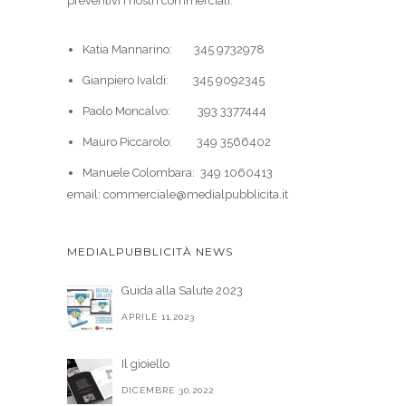
preventivi i nostri commerciali:
Katia Mannarino: 345 9732978
Gianpiero Ivaldi: 345 9092345
Paolo Moncalvo: 393 3377444
Mauro Piccarolo: 349 3566402
Manuele Colombara: 349 1060413
email: commerciale@medialpubblicita.it
MEDIALPUBBLICITÀ NEWS
Guida alla Salute 2023
APRILE 11,2023
Il gioiello
DICEMBRE 30,2022