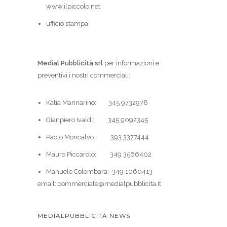
www.ilpiccolo.net
ufficio stampa
Medial Pubblicità srl
per informazioni e
preventivi i nostri commerciali:
Katia Mannarino: 345 9732978
Gianpiero Ivaldi: 345 9092345
Paolo Moncalvo: 393 3377444
Mauro Piccarolo: 349 3566402
Manuele Colombara: 349 1060413
email: commerciale@medialpubblicita.it
MEDIALPUBBLICITÀ NEWS