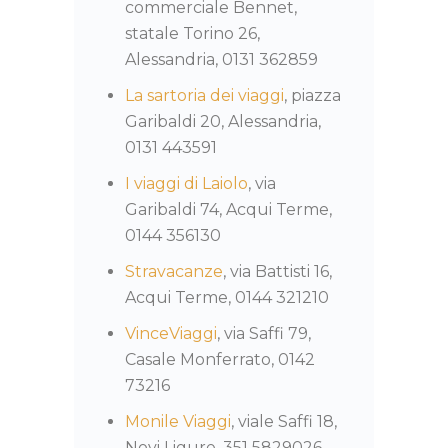
commerciale Bennet,
statale Torino 26,
Alessandria, 0131 362859
La sartoria dei viaggi
, piazza
Garibaldi 20, Alessandria,
0131 443591
I viaggi di Laiolo
, via
Garibaldi 74, Acqui Terme,
0144 356130
Stravacanze
, via Battisti 16,
Acqui Terme, 0144 321210
VinceViaggi
, via Saffi 79,
Casale Monferrato, 0142
73216
Monile Viaggi
, viale Saffi 18,
Novi Ligure, 351 5829026