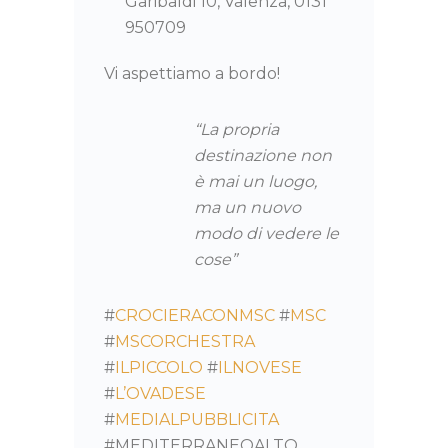
Garibaldi 10, Valenza, 0131
950709
Vi aspettiamo a bordo!
“La propria
destinazione non
è mai un luogo,
ma un nuovo
modo di vedere le
cose”
#
CROCIERACONMSC
#
MSC
#
MSCORCHESTRA
#
ILPICCOLO
#
ILNOVESE
#
L’OVADESE
#
MEDIALPUBBLICITA
#MEDITERRANEOALTO