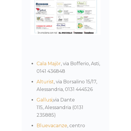
Cala Majòr
, via Bofferio, Asti,
0141 436848
Alturist
, via Borsalino 15/17,
Alessandria, 0131 444526
Gallusi
,via Dante
115, Alessandria (0131
235885)
Bluevacanze
, centro