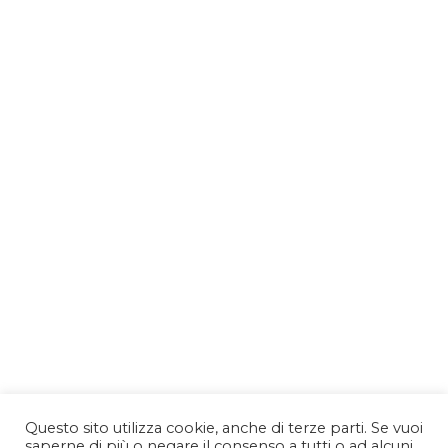
Questo sito utilizza cookie, anche di terze parti. Se vuoi
saperne di più o negare il consenso a tutti o ad alcuni